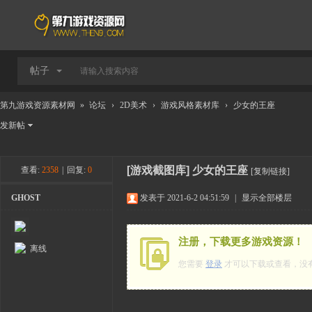
帖子
第九游戏资源素材网
»
论坛
›
2D美术
›
游戏风格素材库
›
少女的王座
发新帖
[游戏截图库]
少女的王座
查看:
2358
|
回复:
0
[复制链接]
GHOST
发表于 2021-6-2 04:51:59
|
显示全部楼层
注册，下载更多游戏资源！
离线
您需要
登录
才可以下载或查看，没