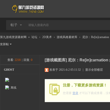
帖子
第九游戏资源素材网
»
论坛
›
2D美术
›
游戏风格素材库
›
尼尔：Re[in]carnation
发新帖
[游戏截图库]
尼尔：Re[in]carnation
查看:
2218
|
回复:
0
GHOST
发表于 2021-6-2 05:11:32
|
显示全部楼层
注册，下载更多游戏资源！
离线
您需要
登录
才可以下载或查看，没