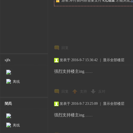
游客,本付费内容需要支付
8元现金
才能浏览,
回复
sjfx
发表于 2016-9-7 15:36:42
|
显示全部楼层
强烈支持楼主ing……
离线
回复
支持
反对
闇晑
发表于 2016-9-7 23:25:09
|
显示全部楼层
强烈支持楼主ing……
离线