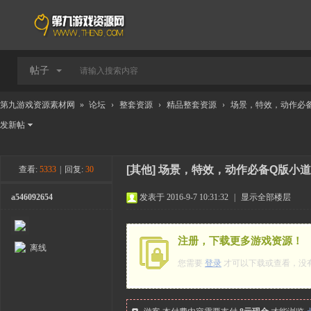
帖子
第九游戏资源素材网
»
论坛
›
整套资源
›
精品整套资源
›
场景，特效，动作必
发新帖
[其他]
场景，特效，动作必备Q版小
查看:
5333
|
回复:
30
a546092654
发表于 2016-9-7 10:31:32
|
显示全部楼层
注册，下载更多游戏资源！
离线
您需要
登录
才可以下载或查看，没