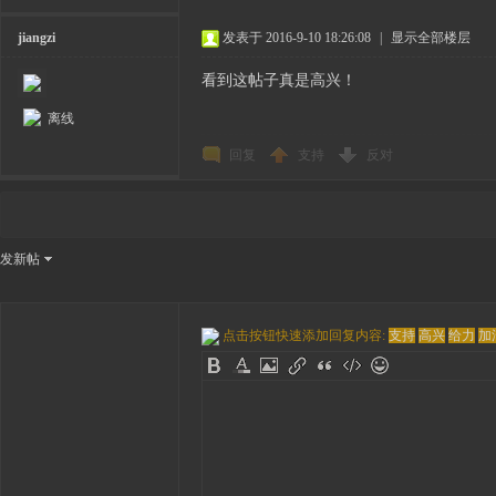
jiangzi
发表于 2016-9-10 18:26:08
|
显示全部楼层
看到这帖子真是高兴！
离线
回复
支持
反对
发新帖
点击按钮快速添加回复内容:
支持
高兴
给力
加