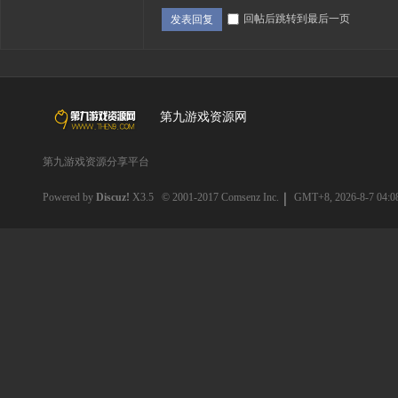
回帖后跳转到最后一页
发表回复
第九游戏资源网
第九游戏资源分享平台
Powered by
Discuz!
X3.5
© 2001-2017
Comsenz Inc.
GMT+8, 2026-8-7 04:0