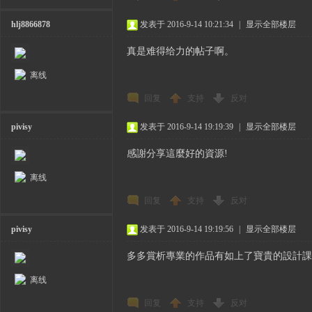
hlj8866878
发表于 2016-9-14 10:21:34
|
显示全部楼层
真是难得给力的帖子啊。
离线
回复
支持
反对
pivisy
发表于 2016-9-14 19:19:39
|
显示全部楼层
感謝分享這麼好的資源!
离线
回复
支持
反对
pivisy
发表于 2016-9-14 19:19:56
|
显示全部楼层
多多賞析專業的作品有如上了寶貴的設計課程
离线
回复
支持
反对