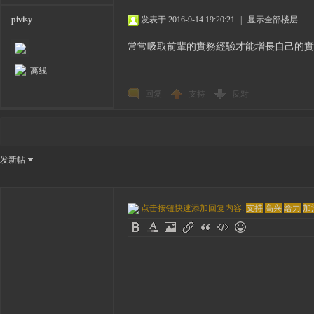
pivisy
发表于 2016-9-14 19:20:21
|
显示全部楼层
常常吸取前輩的實務經驗才能增長自己的實
离线
回复
支持
反对
发新帖
点击按钮快速添加回复内容:
支持
高兴
给力
加