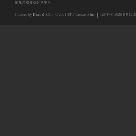
第九游戏资源分享平台
Powered by
Discuz!
X3.5
© 2001-2017
Comsenz Inc.
GMT+8, 2026-8-9 12:2