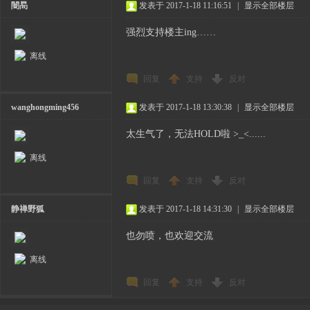
闇晑
发表于 2017-1-18 11:16:51
|
显示全部楼层
强烈支持楼主ing……
离线
回复
支持
反对
wanghongming456
发表于 2017-1-18 13:30:38
|
显示全部楼层
太生气了，无法HOLD啦 >_<......
离线
回复
支持
反对
静禅野狐
发表于 2017-1-18 14:31:30
|
显示全部楼层
也勿喷，也欢迎交流
离线
回复
支持
反对