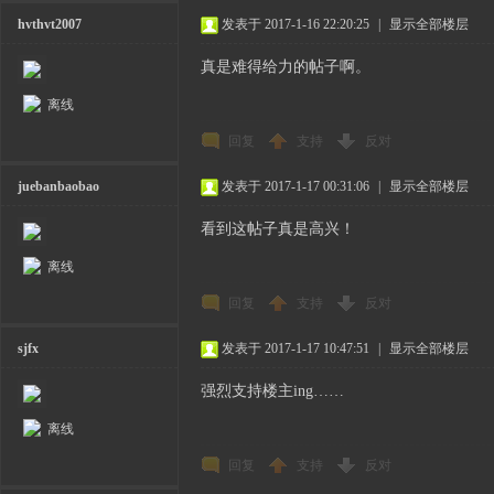
hvthvt2007
发表于 2017-1-16 22:20:25
|
显示全部楼层
真是难得给力的帖子啊。
离线
回复
支持
反对
juebanbaobao
发表于 2017-1-17 00:31:06
|
显示全部楼层
看到这帖子真是高兴！
离线
回复
支持
反对
sjfx
发表于 2017-1-17 10:47:51
|
显示全部楼层
强烈支持楼主ing……
离线
回复
支持
反对