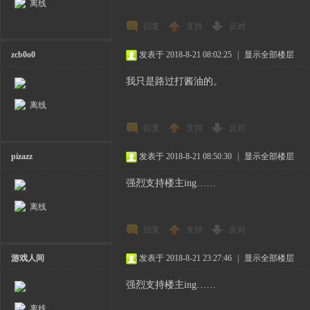
离线
回复
支持
反对
zcb0o0
发表于 2018-8-21 08:02:25
|
显示全部楼层
我只是路过打酱油的。
离线
回复
支持
反对
pizazz
发表于 2018-8-21 08:50:30
|
显示全部楼层
强烈支持楼主ing……
离线
回复
支持
反对
游戏人间
发表于 2018-8-21 23:27:46
|
显示全部楼层
强烈支持楼主ing……
离线