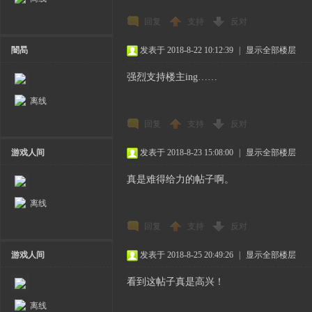
回复
支持
反对
闇晑
发表于 2018-8-22 10:12:39
|
显示全部楼层
强烈支持楼主ing……
离线
回复
支持
反对
游戏人间
发表于 2018-8-23 15:08:00
|
显示全部楼层
真是难得给力的帖子啊。
离线
回复
支持
反对
游戏人间
发表于 2018-8-25 20:49:26
|
显示全部楼层
看到这帖子真是高兴！
离线