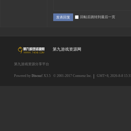
回帖后跳转到最后一页
发表回复
第九游戏资源网
第九游戏资源分享平台
Powered by
Discuz!
X3.5
© 2001-2017
Comsenz Inc.
GMT+8, 2026-8-8 15:3