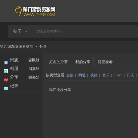
帖子
第九游戏资源素材网
›
分享
日志
鍙戝竷
好友的分享
我的分享
随便看看
相册
涓婁紶
按类型查看:
全部
|
网址
|
视频
|
音乐
|
Flash
|
日志
|
分享
娣诲姞
记录
现在还没分享