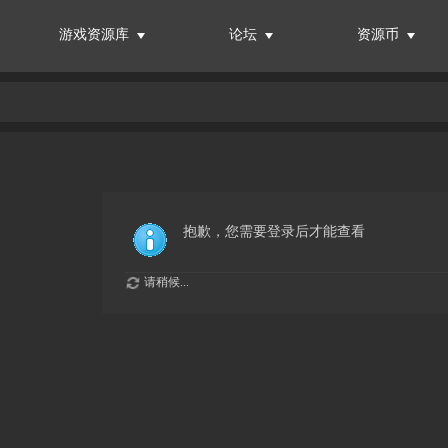
游戏资源库
论坛
资源币
抱歉，您需要登录后才能查看
请稍候...