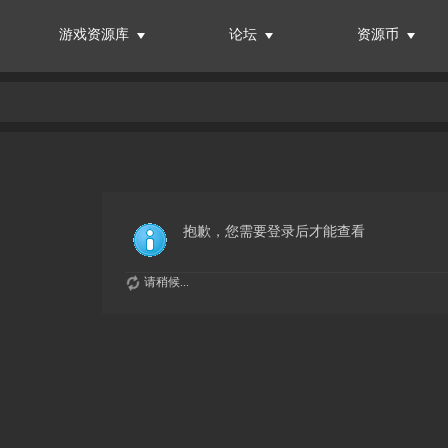
游戏资源库
论坛
资源币
抱歉，您需要登录后才能查看
请稍候...