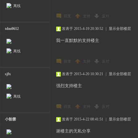
离线
回复
支持
反对
tdm0612
发表于 2015-4-19 20:30:52
|
显示全部楼层
我一直默默的支持楼主
离线
回复
支持
反对
sjfx
发表于 2015-4-20 10:30:21
|
显示全部楼层
强烈支持楼主
离线
回复
支持
反对
小骷髅
发表于 2015-4-22 08:41:51
|
显示全部楼层
谢楼主的无私分享