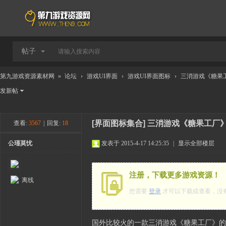
帖子
第九游戏资源素材网
»
论坛
›
游戏UI界面
›
游戏UI界面图标
›
三消游戏《糖果
发新帖
[界面图标集合]
三消游戏《糖果工厂
查看:
3567
|
回复:
18
公瑾莫忧
发表于 2015-4-17 14:25:35
|
显示全部楼层
注册，下载更多游戏资源！
离线
您需要
登录
才可以下载或查看，没
国外比较火的一款三消游戏《糖果工厂》的