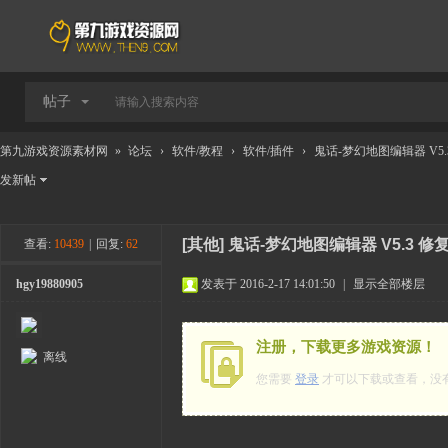
帖子
第九游戏资源素材网
»
论坛
›
软件/教程
›
软件/插件
›
鬼话-梦幻地图编辑器 V5.
发新帖
[其他]
鬼话-梦幻地图编辑器 V5.3 
查看:
10439
|
回复:
62
hgy19880905
发表于 2016-2-17 14:01:50
|
显示全部楼层
注册，下载更多游戏资源！
离线
您需要
登录
才可以下载或查看，没