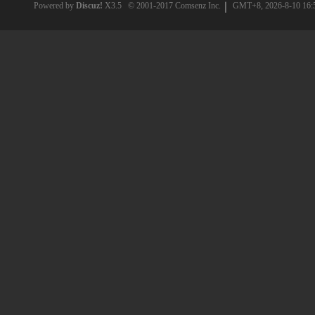
Powered by
Discuz!
X3.5
© 2001-2017
Comsenz Inc.
GMT+8, 2026-8-10 16: