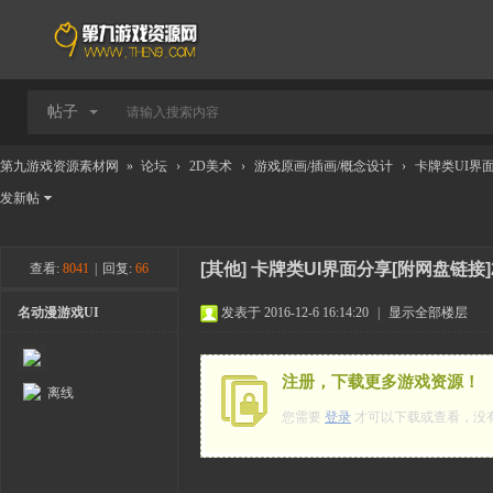
帖子
第九游戏资源素材网
»
论坛
›
2D美术
›
游戏原画/插画/概念设计
›
卡牌类UI界面
发新帖
[其他]
卡牌类UI界面分享[附网盘链接]
查看:
8041
|
回复:
66
名动漫游戏UI
发表于 2016-12-6 16:14:20
|
显示全部楼层
注册，下载更多游戏资源！
离线
您需要
登录
才可以下载或查看，没