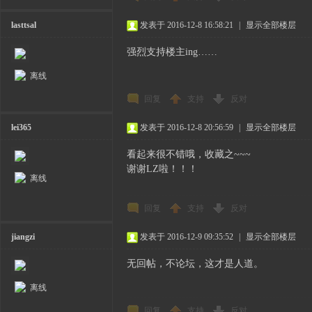
lasttsal
发表于 2016-12-8 16:58:21
|
显示全部楼层
强烈支持楼主ing……
离线
回复
支持
反对
lei365
发表于 2016-12-8 20:56:59
|
显示全部楼层
看起来很不错哦，收藏之~~~
谢谢LZ啦！！！
离线
回复
支持
反对
jiangzi
发表于 2016-12-9 09:35:52
|
显示全部楼层
无回帖，不论坛，这才是人道。
离线
回复
支持
反对