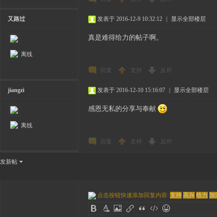
又路过
发表于 2016-12-9 10:32:12
|
显示全部楼层
真是难得给力的帖子啊。
离线
回复
支持
反对
jiangzi
发表于 2016-12-10 15:16:07
|
显示全部楼层
感恩无私的分享与奉献
离线
回复
支持
反对
发新帖
点击按钮快速添加回复内容:
支持
高兴
给力
加