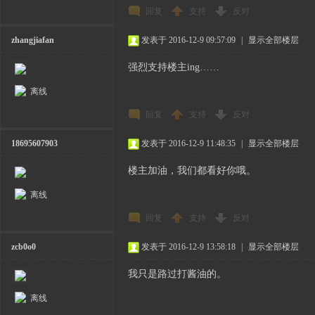
回复
支持
反对
zhangjiafan
发表于 2016-12-9 09:57:09
|
显示全部楼层
强烈支持楼主ing……
离线
回复
支持
反对
18695607903
发表于 2016-12-9 11:48:35
|
显示全部楼层
楼主加油，我们都看好你哦。
离线
回复
支持
反对
zcb0o0
发表于 2016-12-9 13:58:18
|
显示全部楼层
我只是路过打酱油的。
离线