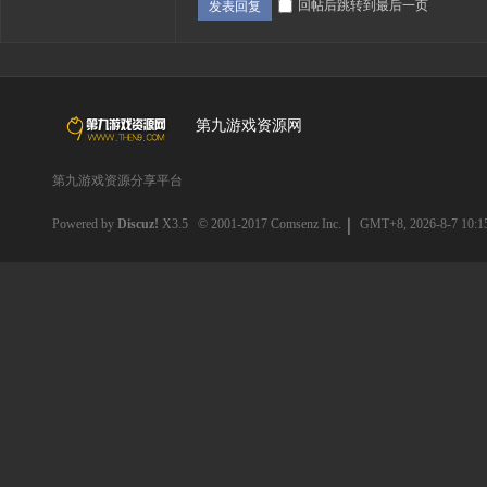
回帖后跳转到最后一页
发表回复
第九游戏资源网
第九游戏资源分享平台
Powered by
Discuz!
X3.5
© 2001-2017
Comsenz Inc.
GMT+8, 2026-8-7 10:1