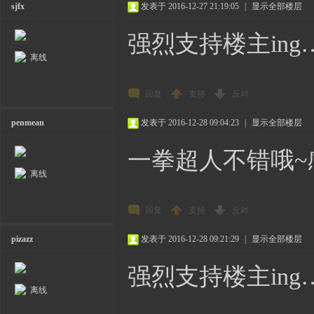
sjfx
发表于 2016-12-27 21:19:05
|
显示全部楼层
强烈支持楼主ing
离线
回复
支持
反对
penmean
发表于 2016-12-28 09:04:23
|
显示全部楼层
一拳超人不错哦~
离线
回复
支持
反对
pizazz
发表于 2016-12-28 09:21:29
|
显示全部楼层
强烈支持楼主ing
离线