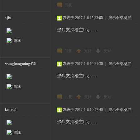
回复
sjfx
发表于 2017-1-6 15:33:00
|
显示全部楼层
强烈支持楼主ing……
离线
回复
支持
反对
wanghongming456
发表于 2017-1-6 19:31:30
|
显示全部楼层
强烈支持楼主ing……
离线
回复
支持
反对
lasttsal
发表于 2017-1-6 19:47:40
|
显示全部楼层
强烈支持楼主ing……
离线