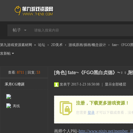
帖子
第九游戏资源素材网
»
论坛
›
2D美术
›
游戏原画/插画/概念设计
›
fate~《F
发新帖
[角色]
fate~《FGO黑白贞德》~♀♀,
查看:
8711
|
回复:
53
禾月CG培训
发表于 2017-1-23 16:50:08
|
显示全部楼层
注册，下载更多游戏资源！
离线
您需要
登录
才可以下载或查看，没
画师个人P站-
http://www.pixiv.net/member_il