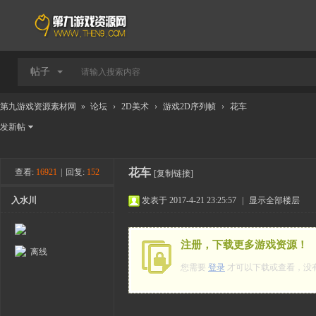
帖子
第九游戏资源素材网
»
论坛
›
2D美术
›
游戏2D序列帧
›
花车
发新帖
花车
查看:
16921
|
回复:
152
[复制链接]
入水川
发表于 2017-4-21 23:25:57
|
显示全部楼层
注册，下载更多游戏资源！
离线
您需要
登录
才可以下载或查看，没