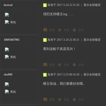
lasttsal
发表于 2017-5-24 22:31:26
|
显示全部楼层
强烈支持楼主ing……
离线
回复
支持
反对
18695607903
发表于 2017-5-24 22:36:21
|
显示全部楼层
看到这帖子真是高兴！
离线
回复
支持
反对
sho969
发表于 2017-5-25 00:16:18
|
显示全部楼层
楼主加油，我们都看好你哦。
离线
回复
支持
反对