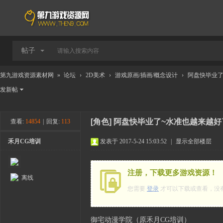
帖子
第九游戏资源素材网
»
论坛
›
2D美术
›
游戏原画/插画/概念设计
›
阿盘快毕业了
发新帖
[角色]
阿盘快毕业了~水准也越来越好
查看:
14854
|
回复:
113
禾月CG培训
发表于 2017-5-24 15:03:52
|
显示全部楼层
注册，下载更多游戏资源！
离线
您需要
登录
才可以下载或查看，没
御宅动漫学院（原禾月CG培训）