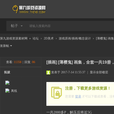
帖子
第九游戏资源素材网
»
论坛
›
2D美术
›
游戏原画/插画/概念设计
›
[薄樱鬼] 画
发新帖
[插画]
[薄樱鬼] 画集，全套一共19
查看:
11358
|
回复:
86
拓拔
发表于 2017-7-14 11:55:37
|
显示全部楼层
注册，下载更多游戏资源！
离线
您需要
登录
才可以下载或查看，没
一共2000多P，解压后将近5G