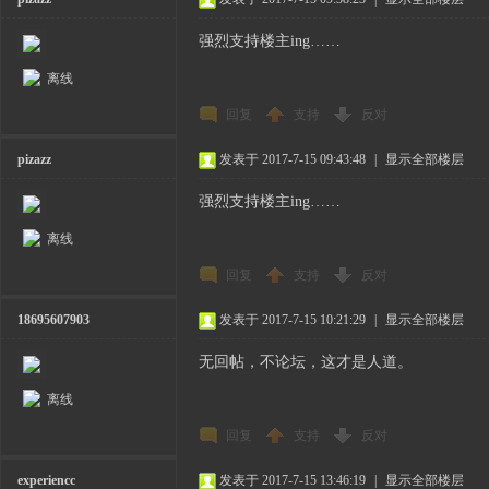
强烈支持楼主ing……
离线
回复
支持
反对
pizazz
发表于 2017-7-15 09:43:48
|
显示全部楼层
强烈支持楼主ing……
离线
回复
支持
反对
18695607903
发表于 2017-7-15 10:21:29
|
显示全部楼层
无回帖，不论坛，这才是人道。
离线
回复
支持
反对
experiencc
发表于 2017-7-15 13:46:19
|
显示全部楼层