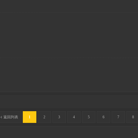
返回列表
1
2
3
4
5
6
7
8