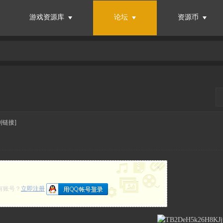
游戏资源库
论坛
资源币
制链接]
×
有账号？
立即注册