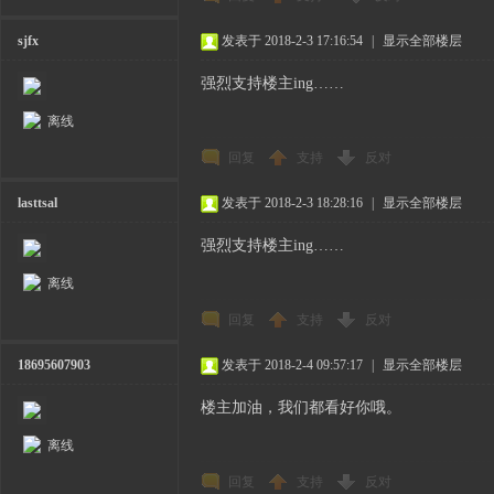
sjfx
发表于 2018-2-3 17:16:54
|
显示全部楼层
强烈支持楼主ing……
离线
回复
支持
反对
lasttsal
发表于 2018-2-3 18:28:16
|
显示全部楼层
强烈支持楼主ing……
离线
回复
支持
反对
18695607903
发表于 2018-2-4 09:57:17
|
显示全部楼层
楼主加油，我们都看好你哦。
离线
回复
支持
反对