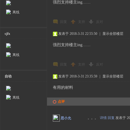
强烈支持楼主ing……
离线
回复
支持
反对
sjfx
发表于 2018-3-31 22:55:50
|
显示全部楼层
强烈支持楼主ing……
离线
回复
支持
反对
自动
发表于 2018-3-31 23:35:59
|
显示全部楼层
有用的材料
离线
点评
。。。
详情
回复
发表于 201
思小允