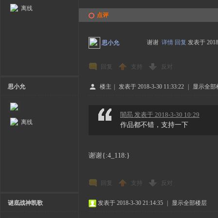
离线
点评
谢谢
详情
回复
发表于 2018-
思小允
回复
支持
反对
思小允
楼主
|
发表于 2018-3-30 11:33:22
|
显示全部
闇晑 发表于 2018-3-30 10:29
离线
作品都不错，支持一下
谢谢{:4_118:}
回复
支持
反对
谜底战神凯歌
发表于 2018-3-30 21:14:35
|
显示全部楼层