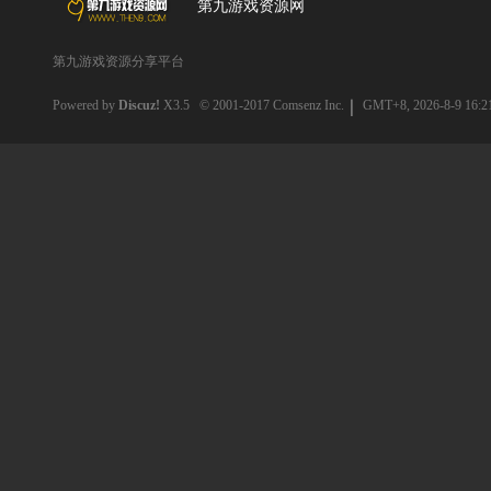
第九游戏资源网
第九游戏资源分享平台
Powered by
Discuz!
X3.5
© 2001-2017
Comsenz Inc.
GMT+8, 2026-8-9 16:2