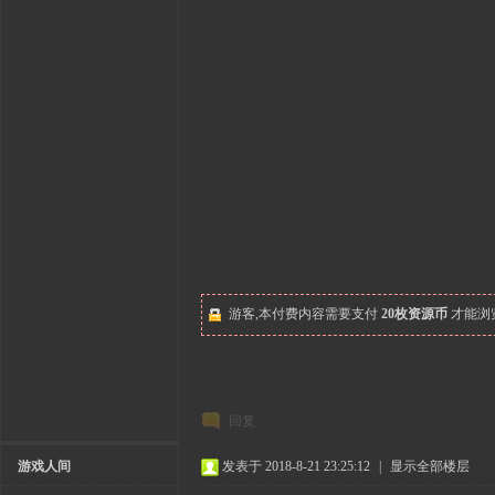
游客,本付费内容需要支付
20枚资源币
才能浏
回复
游戏人间
发表于 2018-8-21 23:25:12
|
显示全部楼层