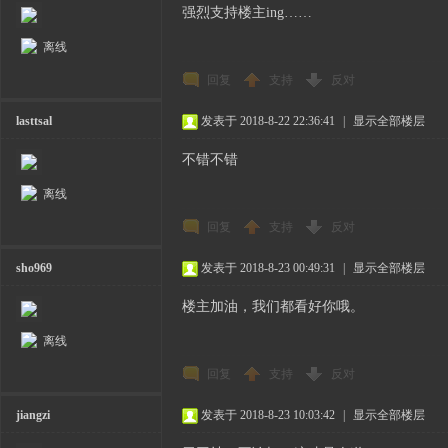
强烈支持楼主ing……
离线
回复
支持
反对
lasttsal
发表于 2018-8-22 22:36:41
|
显示全部楼层
不错不错
离线
回复
支持
反对
sho969
发表于 2018-8-23 00:49:31
|
显示全部楼层
楼主加油，我们都看好你哦。
离线
回复
支持
反对
jiangzi
发表于 2018-8-23 10:03:42
|
显示全部楼层