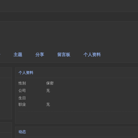
册
主题
分享
留言板
个人资料
个人资料
性别
保密
公司
无
生日
职业
无
动态