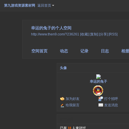
第九游戏资源素材网
返回首页
幸运的兔子的个人空间
http://www.then9.com/?236261
[收藏]
[复制]
[分享]
[RSS]
空间首页
动态
记录
日志
相
头像
幸运的兔子
加为好友
打个招呼
给我留言
发送消息
统计信息
已有
18
人来访过