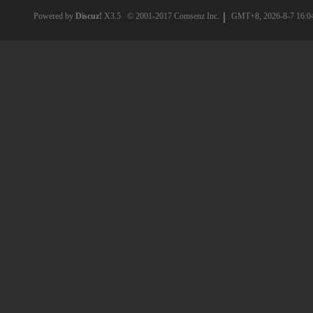
Powered by
Discuz!
X3.5
© 2001-2017
Comsenz Inc.
GMT+8, 2026-8-7 16:0