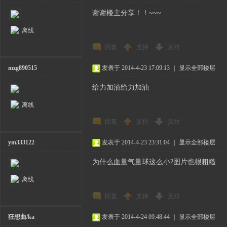
谢谢楼主分享！！~~~
离线
回复
支持
反对
mzg890515
发表于 2014-4-23 17:09:13
|
显示全部楼层
给力加油给力加油
离线
回复
支持
反对
ym333122
发表于 2014-4-23 23:31:04
|
显示全部楼层
为什么血量气量球这么小?图片也很粗糙
离线
回复
支持
反对
狂想曲/ka
发表于 2014-4-24 09:48:44
|
显示全部楼层