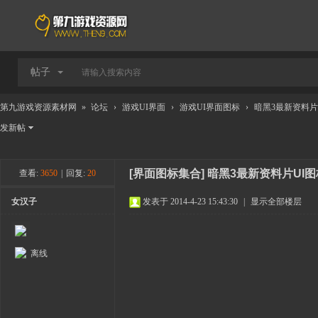
帖子
第九游戏资源素材网
»
论坛
›
游戏UI界面
›
游戏UI界面图标
›
暗黑3最新资料片U
发新帖
[界面图标集合]
暗黑3最新资料片UI
查看:
3650
|
回复:
20
女汉子
发表于 2014-4-23 15:43:30
|
显示全部楼层
离线