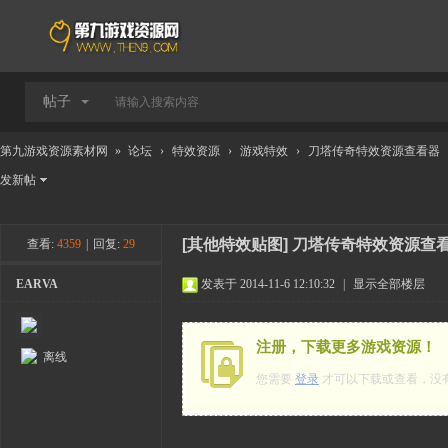
帖子
第九游戏资源素材网
»
论坛
›
特效资源
›
游戏特效
›
刀塔传奇特效资源查看器
发新帖
[其他特效贴图]
刀塔传奇特效资源查
查看:
4359
|
回复:
29
EARVA
发表于 2014-11-6 12:10:32
|
显示全部楼层
注册，下载更多游戏资源！
离线
您需要
登录
才可以下载或查看，没