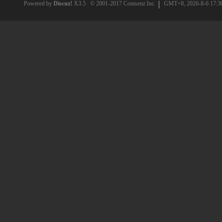
Powered by
Discuz!
X3.5
© 2001-2017
Comsenz Inc.
GMT+8, 2026-8-6 17:3