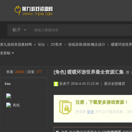
帖子
第九游戏资源素材网
»
论坛
›
2D美术
›
游戏原画/插画/概念设计
›
暖暖环游世
发新帖
[角色]
暖暖环游世界最全资源汇集
查看:
23636
|
回复:
177
荐
kim
发表于 2018-4-10 15:33:36
|
显示全部楼层
注册，下载更多游戏资源！
离线
您需要
登录
才可以下载或查看，没