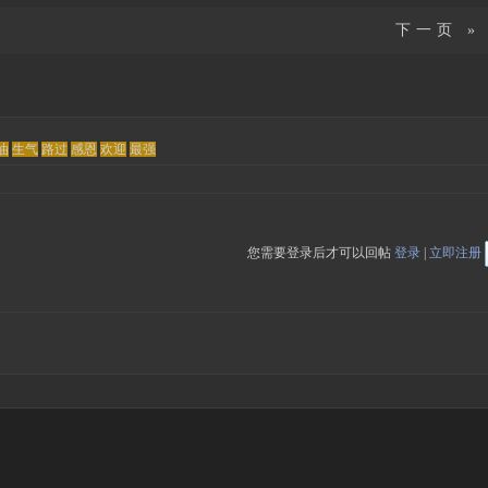
下一页 »
油
生气
路过
感恩
欢迎
最强
您需要登录后才可以回帖
登录
|
立即注册