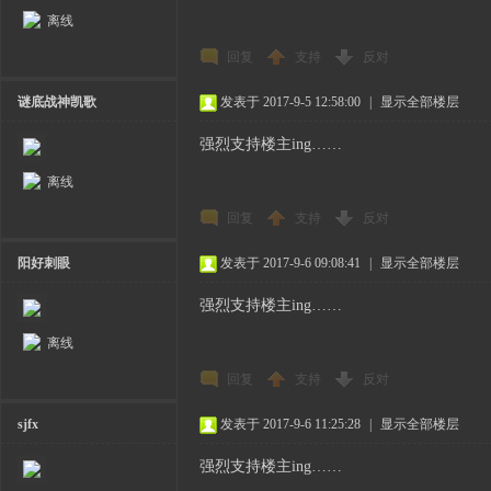
离线
回复
支持
反对
谜底战神凯歌
发表于 2017-9-5 12:58:00
|
显示全部楼层
强烈支持楼主ing……
离线
回复
支持
反对
阳好刺眼
发表于 2017-9-6 09:08:41
|
显示全部楼层
强烈支持楼主ing……
离线
回复
支持
反对
sjfx
发表于 2017-9-6 11:25:28
|
显示全部楼层
强烈支持楼主ing……