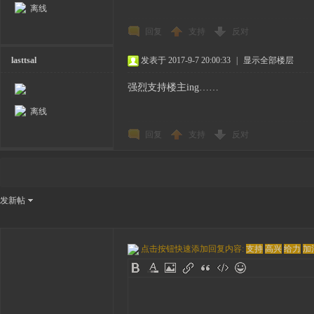
离线
回复
支持
反对
lasttsal
发表于 2017-9-7 20:00:33
|
显示全部楼层
强烈支持楼主ing……
离线
回复
支持
反对
发新帖
点击按钮快速添加回复内容:
支持
高兴
给力
加