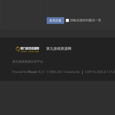
回帖后跳转到最后一页
发表回复
第九游戏资源网
第九游戏资源分享平台
Powered by
Discuz!
X3.5
© 2001-2017
Comsenz Inc.
GMT+8, 2026-8-7 17:2