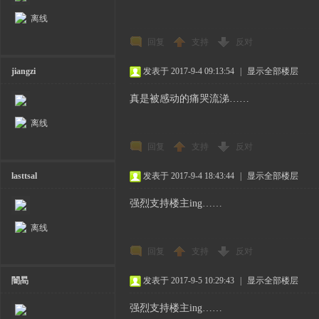
离线
回复
支持
反对
jiangzi
发表于 2017-9-4 09:13:54
|
显示全部楼层
真是被感动的痛哭流涕……
离线
回复
支持
反对
lasttsal
发表于 2017-9-4 18:43:44
|
显示全部楼层
强烈支持楼主ing……
离线
回复
支持
反对
闇晑
发表于 2017-9-5 10:29:43
|
显示全部楼层
强烈支持楼主ing……