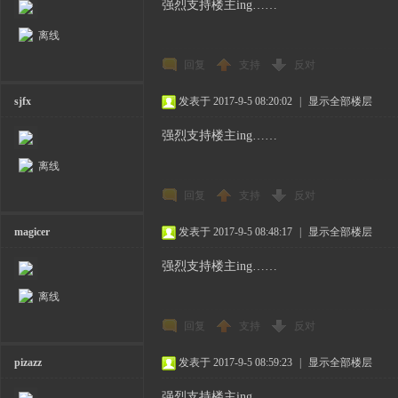
强烈支持楼主ing……
离线
回复
支持
反对
sjfx
发表于 2017-9-5 08:20:02
|
显示全部楼层
强烈支持楼主ing……
离线
回复
支持
反对
magicer
发表于 2017-9-5 08:48:17
|
显示全部楼层
强烈支持楼主ing……
离线
回复
支持
反对
pizazz
发表于 2017-9-5 08:59:23
|
显示全部楼层
强烈支持楼主ing……